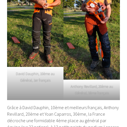
David Dauphin, 10ème au
Général, 1er français
Anthony Revillard, 20ème au
Général, 2ème français
Grâce à David Dauphin, 10ème et meilleurs français, Anthony
Revillard, 20ème et Yoan Caparros, 30ème, la France
décroche une formidable 4ème place au général par
équipe (sur 22 nations), à 13 petits points du podium ! encore