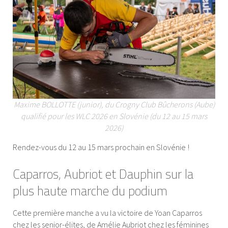
Maxime BOLLOTTE (junior), du Crogny Club Bûcherons (Aube)
qualifié pour les WLC 2026 en Slovénie (du 12 au 15 mars
2026)
Rendez-vous du 12 au 15 mars prochain en Slovénie !
Caparros, Aubriot et Dauphin sur la
plus haute marche du podium
Cette première manche a vu la victoire de Yoan Caparros
chez les senior-élites, de Amélie Aubriot chez les féminines