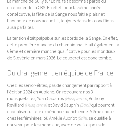
La manche de Sully sur Loire, fait désormais partie du
calendrier de la CBS. En effet, pour la 5ème année
consécutive, la fête de la Sange nous fait le plaisir et
l’honneur de nous accueillir, toujours dans des conditions
aussi parfaites.
La tension était palpable sur les bords de la Sange. En effet,
cette première manche du championnat était également la
6ème et dernière manche qualificative pour les mondiaux
de Slovénie en mars 2026. Le couperet est donc tombé.
Du changement en équipe de France
Chez les senior-élites, pas de changement par rapport à
l’édition 2024 en Autriche. On retrouvera nos 3
mousquetaires, Yoan Caparros
(Husqvarna)
, Anthony
Revillard
(Husqvarna)
et David Dauphin
(Stihl)
qui pourront
capitaliser sur leur expérience autrichienne. Même chose
chez les féminines, où Amélie Aubriot
(Stihl)
se qualifie à
nouveau pour les mondiaux, avec de vrais espoirs de