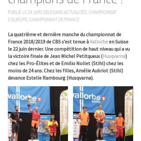
PUBLIÉ LE
24 JUIN 2019
DANS
ACTUALITÉS
,
CHAMPIONNAT
D'EUROPE
,
CHAMPIONNAT DE FRANCE
La quatrième et dernière manche du championnat de
France 2018/2019 de CBS s’est tenue à
Vallorbe
en Suisse
le 22 juin dernier. Une compétition de haut niveau qui a vu
la victoire finale de Jean Michel Petitqueux (
Husqvarna
)
chez les Pro-Élites et de Emilio Nollet (Stihl) chez les
moins de 24 ans. Chez les filles, Amélie Aubriot (Stihl)
devance Estelle Rambourg (Husqvarna).