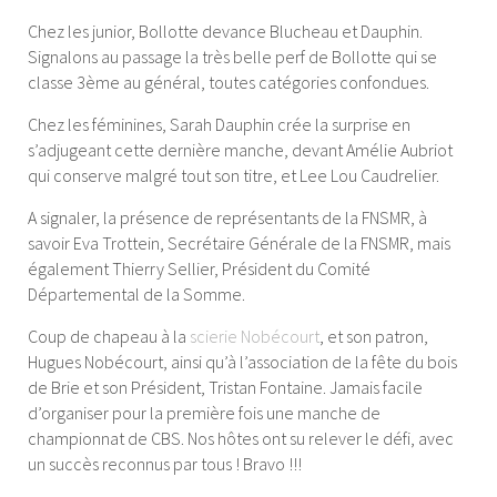
Chez les junior, Bollotte devance Blucheau et Dauphin.
Signalons au passage la très belle perf de Bollotte qui se
classe 3ème au général, toutes catégories confondues.
Chez les féminines, Sarah Dauphin crée la surprise en
s’adjugeant cette dernière manche, devant Amélie Aubriot
qui conserve malgré tout son titre, et Lee Lou Caudrelier.
A signaler, la présence de représentants de la FNSMR, à
savoir Eva Trottein, Secrétaire Générale de la FNSMR, mais
également Thierry Sellier, Président du Comité
Départemental de la Somme.
Coup de chapeau à la
scierie Nobécourt
, et son patron,
Hugues Nobécourt, ainsi qu’à l’association de la fête du bois
de Brie et son Président, Tristan Fontaine. Jamais facile
d’organiser pour la première fois une manche de
championnat de CBS. Nos hôtes ont su relever le défi, avec
un succès reconnus par tous ! Bravo !!!