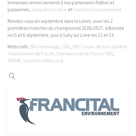
Immenses remerciements à nos partenaires fidèles et
passionnés,
Husqvarna France
et
Francital Environnement
.
Rendez-vous en septembre dans le Loiret, avec les 2
premières manches du championnat 2026/2027, à Bonnée
les 5 et 6 septembre, puis à Sully sur Loire les 12 et 13.
Mots-clefs :
Bûcheronnage
,
CBS
,
CBS Coupe de bois sportive
championnat de fracne
,
Championnat de France CBS
,
FNSMR
,
Sport en milieu rural